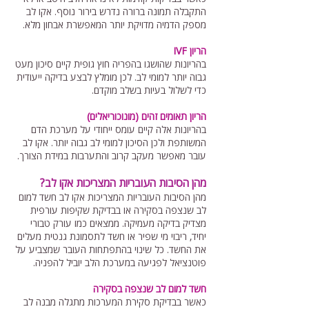
התקבלה תמונה ברורה נדרש בירור נוסף. אקו לב
מספק הדמיה מדויקת יותר המאפשרת אבחון מלא.
הריון IVF
בהריונות שהושגו בהפריה חוץ גופית קיים סיכון מעט
גבוה יותר למומי לב. לכן מומלץ לבצע בדיקה ייעודית
כדי לשלול בעיות בשלב מוקדם.
הריון תאומים זהים (מונוכוריאלים)
בהריונות אלה קיים עומס ייחודי על מערכת הדם
המשותפת ולכן הסיכון למומי לב גבוה יותר. אקו לב
עובר מאפשר מעקב קרוב והתערבות במידת הצורך.
מהן הסיבות העובריות המצריכות אקו לב?
מהן הסיבות העובריות המצריכות אקו לב חשד למום
לב שנצפה בסקירה או בבדיקת שקיפות עורפית
מצדיק בדיקה מעמיקה. ממצאים כמו עורק טבורי
יחיד, ריבוי מי שפיר או חשד לתסמונת גנטית מעלים
את החשד. כל שינוי בהתפתחות העובר שמצביע על
פוטנציאל לפגיעה במערכת הלב יוביל להפניה.
חשד למום לב שנצפה בסקירה
כאשר בבדיקת סקירת המערכות מתגלה מבנה לב