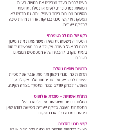
בעיה לבבית בעבר מגבירים את החשד. בעיות
רפואיות כמו סוכרת, לופוס או נטילת תרופות
מסוימות מחייבות בירור מעמיק יותר. גם הדמיה לא
מספקת או קושי טכני בבדיקות אחרות מהוות סיבה
לבדיקה ייעודית.
רקע של מום לב משפחתי
היסטוריה משפחתית מעלה משמעותית את הסיכון
למום לב אצל העובר. אקו לב עובר מאפשרת לזהות
בעיות מוקדם ולהבטיח שלא מפספסים ממצאים
חשובים.
תרופות שהאם נוטלת
תרופות כמו נוגדי דיכאון ותרופות אנטי־אפילפטיות
עשויות להשפיע על התפתחות הלב. אקו לב עובר
מאפשר לבדוק שהלב נבנה ומתפקד בצורה תקינה.
מחלות אימהיות – סוכרת או לופוס
מחלות כרוניות משפיעות על כלי הדם ועל
התפתחות העובר. בדיקה ייעודית מסייעת לוודא שאין
פגיעה במבנה הלב או בתפקודו.
קושי טכני בהדמיה
כאשר בבדיקות קודמות לא נראה הלב היטב או לא