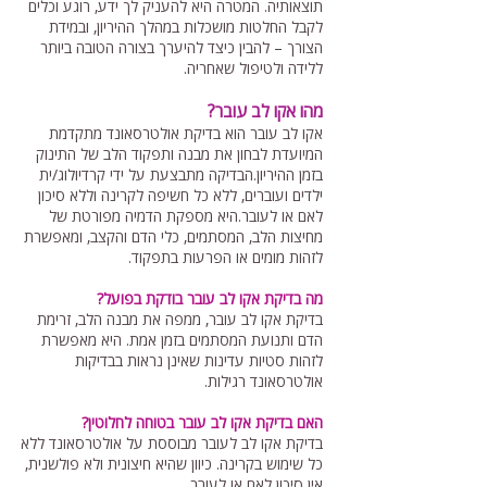
תוצאותיה. המטרה היא להעניק לך ידע, רוגע וכלים
לקבל החלטות מושכלות במהלך ההיריון, ובמידת
הצורך – להבין כיצד להיערך בצורה הטובה ביותר
ללידה ולטיפול שאחריה.
מהו אקו לב עובר?
אקו לב עובר הוא בדיקת אולטרסאונד מתקדמת
המיועדת לבחון את מבנה ותפקוד הלב של התינוק
בזמן ההיריון.הבדיקה מתבצעת על ידי קרדיולוג/ית
ילדים ועוברים, ללא כל חשיפה לקרינה וללא סיכון
לאם או לעובר.היא מספקת הדמיה מפורטת של
מחיצות הלב, המסתמים, כלי הדם והקצב, ומאפשרת
לזהות מומים או הפרעות בתפקוד.
מה בדיקת אקו לב עובר בודקת בפועל?
בדיקת אקו לב עובר, ממפה את מבנה הלב, זרימת
הדם ותנועת המסתמים בזמן אמת. היא מאפשרת
לזהות סטיות עדינות שאינן נראות בבדיקות
אולטרסאונד רגילות.
האם בדיקת אקו לב עובר בטוחה לחלוטין?
בדיקת אקו לב לעובר מבוססת על אולטרסאונד ללא
כל שימוש בקרינה. כיוון שהיא חיצונית ולא פולשנית,
אין סיכון לאם או לעובר.