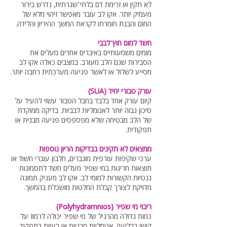
לא תקין או זרימת דם בלתי־שגרתית, נדרש בירור
מעמיק יותר. אקו לב עובר מאפשר זיהוי מלא של
המום והבנת חומרתו לקראת המשך ההיריון והלידה.
חשד למום חוץ־לבבי
מומים משמעותיים באיברים אחרים מעלים את
הסבירות שגם הלב מעורב. במצבים כאלה אקו לב
מסייע לשלול או לאשר פגיעה מערכתית רחבה יותר.
עורק טבורי יחיד (SUA)
קיום עורק אחד בלבד בחבל הטבור עשוי להעיד על
סיכון גבוה יותר לאנומליות לבביות. בדיקה ממוקדת
של הלב מבטיחה שלא מפספסים פגיעה מבנית או
תפקודית.
ממצאים לא תקינים בבדיקות הריון נוספות
ערכי שקיפות עורפית מוגברים, חלבון עוברי חשוד או
תוצאות חריגות במי שפיר מעלים חשד לתסמונות
גנטיות הקשורות למומי לב. אקו לב מעניק תמונה
מדויקת לצורך קבלת החלטות מושכלת בהמשך.
ריבוי מי שפיר (Polyhydramnios)
כמות גדולה מהרגיל של מי שפיר יכולה לרמוז על
קושי בבליעה, אנומליות מבניות או בעיות בתפקוד