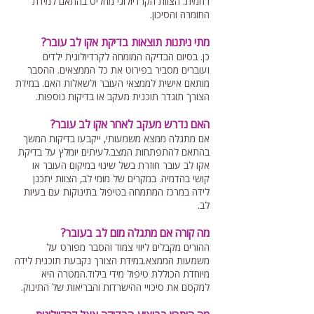
רחמית. הצוות הקרדיולוגי מחליט בהתאם למידת
החומרה והסיכון.
מתי ניתנות תוצאות בדיקת אקו לב עובר?
כן. בסיום הבדיקה המומחה לקרדיולוגית ילדים
ועוברים מסביר בפירוט את כל הממצאים. ההסבר
מותאם אישית לממצאי העובר ולשאלות האם. במידת
הצורך תוגדר תוכנית מעקב או בדיקות נוספות.
האם נדרש מעקב לאחר אקו לב עובר?
אם מתגלה ממצא משמעותי, ייקבעו בדיקות המשך
בהתאם להתפתחות המצב.לעיתים יומלץ על בדיקת
אקו לב עובר חוזרת בשל שינוי במיקום העובר או
קושי בהדמיה. במקרים של מומי לב, הצוות יתכנן
לידה במרכז המתמחה בטיפול בתינוקות עם בעיות
לב.
מה קורה אם מתגלה מום לב בעובר?
ההורים מקבלים ליווי צמוד והסבר מפורט על
משמעות הממצא.במידת הצורך נקבעת תוכנית לידה
מיוחדת הכוללת טיפול מידי בילוד.המטרה היא
למקסם את סיכויי ההישרדות והבריאות של התינוק.