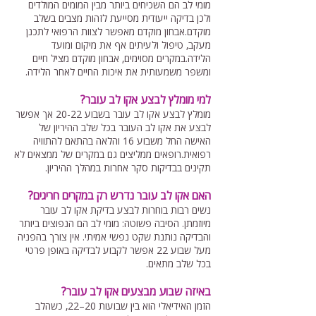
מומי לב הם השכיחים ביותר מבין המומים המולדים
ולכן בדיקה ייעודית מסייעת לזהות מצבים בשלב
מוקדם.אבחון מוקדם מאפשר לצוות הרפואי לתכנן
מעקב, טיפול ולעיתים אף את מיקום ומועד
הלידה.במקרים מסוימים, אבחון מוקדם מציל חיים
ומשפר משמעותית את איכות החיים לאחר הלידה.
למי מומלץ לבצע אקו לב עובר?
מומלץ לבצע אקו לב עובר בשבוע 20-22 אך אפשר
לבצע את אקו לב העובר בכל שלב ההיריון של
האישה החל משבוע 16 והלאה בהתאם להתוויה
רפואית.רופאים ממליצים גם במקרים של ממצאים לא
תקינים בבדיקות סקר אחרות במהלך ההיריון.
האם אקו לב עובר נדרש רק במקרים חריגים?
נשים רבות בוחרות לבצע בדיקת אקו לב עובר
מיוזמתן. הסיבה פשוטה: מומי לב הם הנפוצים ביותר
והבדיקה נותנת שקט נפשי אמיתי. אין צורך בהפניה
מעל שבוע 22 אפשר לקבוע לבדיקה באופן פרטי
בכל שלב מתאים.
באיזה שבוע מבצעים אקו לב עובר?
הזמן האידיאלי הוא בין שבועות 20–22, כשהלב