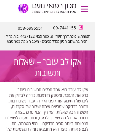
הזמנת
תורים
09-7441155
058-6996551
הצומת 8 פינת דרך השרון 8, כפר סבא
4427122
(בית מריק)
חניה בתשלום חניון מגדל מניבים - מיטב הצומת כפר סבא
אקו לב עובר – שאלות
ותשובות
אקו לב עובר הוא אחד הכלים החשובים ביותר
ברפואת העובר, ומספק הזדמנות נדירה לבדוק את
ליבו של התינוק עוד לפני הלידה. עבור נשים רבות,
מדובר בבדיקה שמביאה איתה שילוב של סקרנות,
חשש והרבה שאלות. המדריך הבא מרכז בצורה
ברורה את כל מה שצריך לדעת, ונותן מענה לשאלות
הנפוצות ביותר סביב הבדיקה – מהי מטרתה, מתי
לבצע אותה, כיצד היא מתבצעת ומה המשמעות של