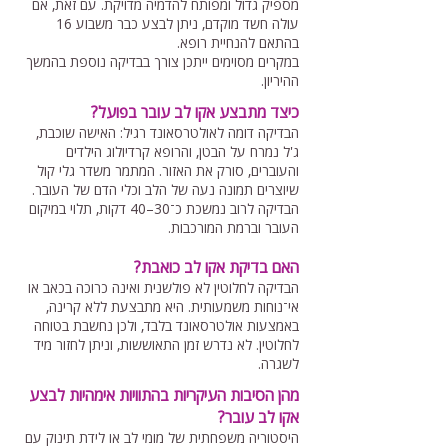
מספיק גדול ומפותח להדמיה מדויקת. עם זאת, אם
עולה חשד מוקדם, ניתן לבצע כבר משבוע 16
בהתאם להנחיית רופא.
במקרים מסוימים ייתכן צורך בבדיקה נוספת בהמשך
ההיריון.
כיצד מתבצע אקו לב עובר בפועל?
הבדיקה דומה לאולטרסאונד רגיל: האישה שוכבת,
ג'ל נמרח על הבטן, והרופא קרדיולוג הילדים
והעוברים, סורק את האזור. המתמר משדר גלי קול
שיוצרים תמונה נעה של הלב וכלי הדם של העובר.
הבדיקה לרוב נמשכת כ־30–40 דקות, תלוי במיקום
העובר וברמת המורכבות.
האם בדיקת אקו לב כואבת?
הבדיקה לחלוטין לא פולשנית ואינה כרוכה בכאב או
אי־נוחות משמעותית. היא מתבצעת ללא קרינה,
באמצעות אולטרסאונד בלבד, ולכן נחשבת בטוחה
לחלוטין. לא נדרש זמן התאוששות, וניתן לחזור מיד
לשגרה.
מהן הסיבות העיקריות בהתוויות אימהיות לבצע
אקו לב עובר?
היסטוריה משפחתית של מומי לב או לידת תינוק עם