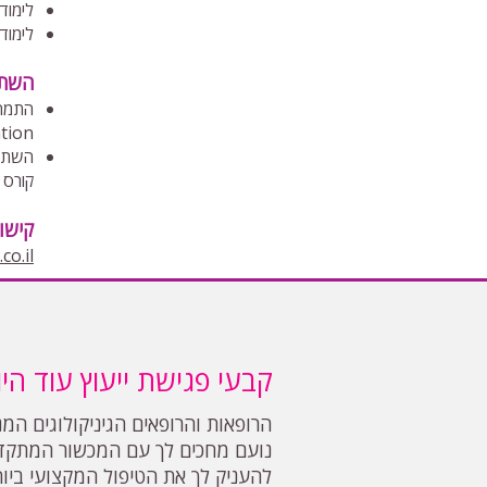
לימוד
לימוד
​השת
התמחות על (Fellowship) ברפוא
tion.
השתלמ
קורס MRI מוח עוברי וכד'.
קישו
co.il
ד"ר מני שריג
קבעי פגישת ייעוץ עוד היו
הרופאות והרופאים הגיניקולוגים המנ
נועם מחכים לך עם המכשור המתקד
להעניק לך את הטיפול המקצועי ביות