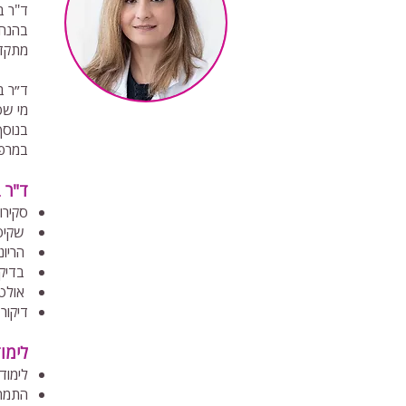
ד"ר ב
בהנחי
מתקדמ
ד״ר ב
מי שפ
בנוסף
במרפאת
ד"ר 
סקירו
שקיפו
הריונו
בדיקו
אולטר
דיקור 
לימו
לימוד
התמחות