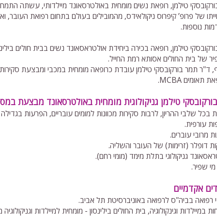
ורקובסקי טילמן, רופאת נשים מומחית באולטרסאונד מיילדותי, עשתה התמחו
יתו של פרופ’ קיפרוס ניקולאידס, מהמובילים בעולם בתחום רפואת העובר, וא
ות נוספות.
ורקובסקי טילמן, רופאה בכירה ביחידת אולטראסאונד נשים בבית חולים בילינסו
יר של בית החולים אסותא רמת החייל.
, ד"ר תמר בורקובסקי טילמן עובדת כרופאה מומחית במכבי ומבצעת סקירות
 תאומים MCBA.
בורקובסקי טילמן גניקולוגית מומחית באולטרסאונד מבצעת במס
ת בכל שלבי ההריון, לרבות סקירות מכוונות למומים עובריים, הפרעות בגדילה
ת עורפית.
ת מרובי עוברים.
ת דופלר (זרימות) של העובר והשליה.
אסאונד גניקולוגי בתלת מימד (מומי רחם).
מי שפיר.
דים אקדמיים
י רפואה בביה"ס לרפואה באוניברסיטת תל אביב.
 במיילדות וגינקולוגיה, בית החולים בילינסון - מומחית למיילדות וגניקולוגיה מ-2008