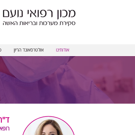
אודותינו
אולטרסאונד הריון
ס
ד"ר
רופא