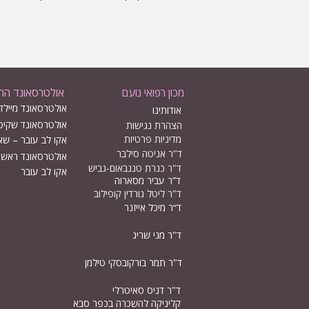
מכון רפואי נועם
אולטרסאונד הריו
אולטרסאונד מיילדו
אודותינו
אולטרסאונד שקיפ
הצהרת נגישות
מדיניות פרטיות
אקו לב עובר – שא
ד"ר אניטה סילבר
אולטרסאונד ראשון 
ד"ר כנרת טננבאום-גביש
אקו לב עובר
ד”ר עביר מסארוה
ד"ר ליטל גורדין קופילוב
ד״ר מיכל אייזנר
ד"ר מני שריג
ד"ר תמר בורקובסקי טילמן
ד"ר דניס סאיטרלי
קליניקה להשכרה בכפר סבא