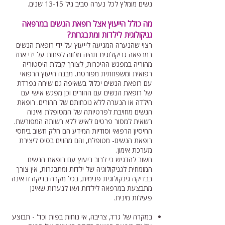
נשים מומלץ לכל נערה סביב גיל 13-15 שנים.
מה כולל הייעוץ אצל רופאת הנשים במרפאה
גניקולוגית לילדות ומתבגרות?
רצוי שהנערה המגיעה לייעוץ על ידי רופאת הנשים
במרפאה גניקולוגית תהיה מלווה לפחות על ידי אחד
מהוריה במפגש ההיכרות, לצורך קבלת היסטוריה
רפואית ומשפחתית מפורטת. מבנה היעוץ הרפואי
עם רופאת הנשים יכלול בשאיפה גם שיחה נפרדת
של רופאת הנשים עם ההורים וכן מפגש אישי עם
הילדה או הנערה ללא נוכחותם של ההורים. רופאת
הנשים מחויבת לפרטיותה של המטופלת ואינוה
רשאית למסור פרטים לאיש ללא רשותה המפורשת.
החיסיון הרפואי וסודיות המידע הם חלק חשוב ביחסי
רופאת הנשים- מטופלת, והם מהווים בסיס ליצירת
מערכת אימון.
חשוב להדגיש כי לרוב ביעוץ עם רופאת הנשים
המומחית לגניקולוגיה של ילדות ומתבגרות, אין צורך
בבדיקה גינקולוגית פנימית, בכל מקרה בדיקה זו אינה
מתבצעת במרפאה לילדות ו/או לנערות שאינן
פעילות מינית.
במקרה של גרד, צריבה, אי נוחות בפות וכד' - תבוצע