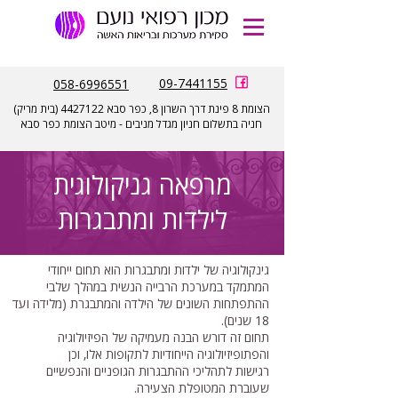
הזמנת
תורים
09-7441155
058-6996551
הצומת 8 פינת דרך השרון 8, כפר סבא
4427122
(בית מריק)
חניה בתשלום חניון מגדל מניבים - מיטב הצומת כפר סבא
מרפאה גניקולוגית
לילדות ומתבגרות
גינקולוגיה של ילדות ומתבגרות הוא תחום ייחודי
המתמקד במערכת הרבייה הנשית במהלך שלבי
ההתפתחות השונים של הילדה והמתבגרת (מלידה ועד
18 שנים).
תחום זה דורש הבנה מעמיקה של הפיזיולוגיה
והפתופיזיולוגיה הייחודיות לתקופות אלו, וכן
רגישות לתהליכי ההתבגרות הגופניים והנפשיים
שעוברת המטופלת הצעירה.