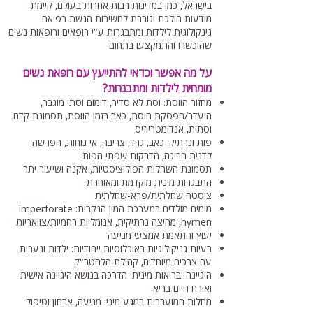
בישראל, כמו במדינות רבות אחרות בעולם, קיימת
מודעות הולכת וגוברת לחשיבות הגשת רפואה
גינקולוגית לילדות ומתבגרות ע"י רופאים ורופאות נשים
שהוכשרו והתמקצעו בתחום.
על מה אפשר וכדאי להתייעץ עם רופאת נשים
מומחית לילדות ומתבגרות?
מחזור הווסת: וסת לא סדיר, דימום וסתי מוגבר,
היעדר/הפסקת הוסת, כאב בזמן הווסת, תסמונת קדם
וסתית, אנדומטריוזיס
פות ונרתיק: כאב, גרד, צריבה, אי נוחות, הפרשה
לדנית חריגה, הדבקות שפתי הפות
תסמונת השחלות הפוליציסטיות, אקנה ושיעור יתר
התבגרות מינית מוקדמת ומאוחרת
ציסטה שחלתית/פרא-שחלתית
מומים מולדים במערכת המין הנקבית: imperforate
hymen, מחיצה נרתיקית, אנומליות רחמיות/צוואריות
יעוץ והתאמת אמצעי מניעה
בעיות גניקולוגיות באוכלוסיות ייחודיות: ילדות ונערות
עם צרכים מיוחדים, קהילת הלהטב"ק
היגיינה ובריאות מינית: הדרכה בנושא היגיינה אישית
ואורח חיים בריא
מחלות המועברות במגע מיני: מניעה, אבחון וטיפול