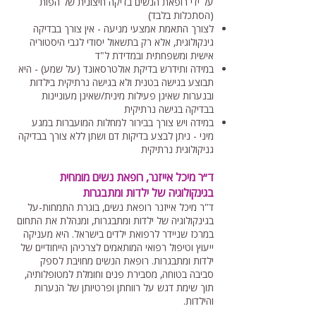
על ידי רופאת הנשים בדיקה חיצונית של הפות
(הסתכלות בלבד)
לצורך התאמת אמצעי מניעה - אין צורך בבדיקה
גינקולוגית, אלא רק בתשאול יסודי לגבי היסטוריה
אישית ומשפחתית ובמדידת ל"ד
במידה ותידרש בדיקת אולטרסאונד (על שמע) - היא
תבוצע בגישה בטנית ולא בגישה נרתיקית בילדות
ובנערות שאינן פעילות מינית/שאינן מעוניינות
בבדיקה בגישה נרתיקית
במידה ויש צורך בבירור למחלות המועברות במגע
מיני - ניתן לבצע בדיקות דם ושתן ללא צורך בבדיקה
גניקולוגית נרתיקית
ד״ר מיכל אייזנר, רופאת נשים מומחית
בגינקולוגיה של ילדות ומתבגרות
ד"ר מיכל אייזנר רופאת נשים, בוגרת התמחות-על
בגינקולוגיה של ילדות ומתבגרות, ומנהלת את התחום
במרכז שניידר לרפואת ילדים בישראל. היא מעניקה
ייעוץ וטיפול רפואי המותאמים לצרכיהן הייחודיים של
ילדות ומתבגרות. רופאת הנשים מחויבת לספק
סביבה בטוחה, מסבירת פנים וחומלת למטופלותיה,
תוך שימת דגש על רווחתן ופרטיותן של הנערות
והילדות.