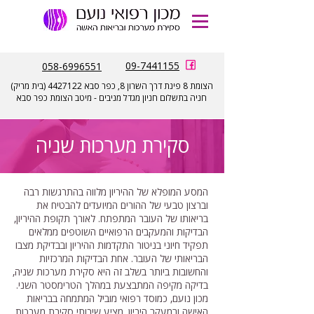
הזמנת
תורים
09-7441155
058-6996551
הצומת 8 פינת דרך השרון 8, כפר סבא
4427122
(בית מריק)
חניה בתשלום חניון מגדל מניבים - מיטב הצומת כפר סבא
סקירת מערכות שניה
המסע המופלא של ההיריון מלווה בהתרגשות רבה
וברצון טבעי של ההורים המיועדים להבטיח את
בריאותו של העובר המתפתח. לאורך תקופת ההיריון,
הבדיקות והמעקבים הרפואיים השוטפים ממלאים
תפקיד חיוני בניטור התקדמות ההיריון ובבדיקת מצבו
הבריאותי של העובר. אחת הבדיקות המרכזיות
והחשובות ביותר בשלב זה היא סקירת מערכות שניה,
בדיקה מקיפה המתבצעת במהלך הטרימסטר השני.
מכון נועם, כמוסד רפואי מוביל המתמחה בבריאות
האישה ובמעקב היריון, מציע שירותי סקירת מערכות