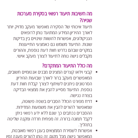
מה חשיבות תיעוד רפואי בסקירת מערכות
שנייה?
תיעוד איכותי של הסקירה מאפשר מעקב מדויק יותר
לאורך ההיריון.המידע המתועד נותן לרופאים
הגניקולוגים, אפשרות להשוות שינויים בין בדיקות
שונות. התיעוד משמש גם כאמצעי התייעצות
במקרים שבהם נדרש חוות דעת נוספת, וההורים
מקבלים גישה נוחה לתיעוד לצורך מעקב אישי.
מה כולל התיעוד המתקדם?
קבצי וידאו קצרים המציגים מבנים אנטומיים חשובים,
המאפשרים מעקב ברור לאורך שבועות ההיריון.
הסרטונים ניתנים לשיתוף לצורך קבלת חוות דעת
נוספת. התיעוד מסייע להבין את ממצאי הבדיקה
בצורה נגישה.
דו״ח מפורט הכולל הסברים בשפה פשוטה,
שמאפשר להורים להבין את משמעות המדידות.
ההסברים נכתבים כך שגם ללא ידע רפואי ניתן
לקבל תמונה ברורה. זה מפחית חרדה ומקנה שליטה
בתהליך.
אפשרות לשמירת הממצאים בענן רפואי מאובטח,
המאפשר גישה מכל מקום. זה נותן להורים מענה זמין