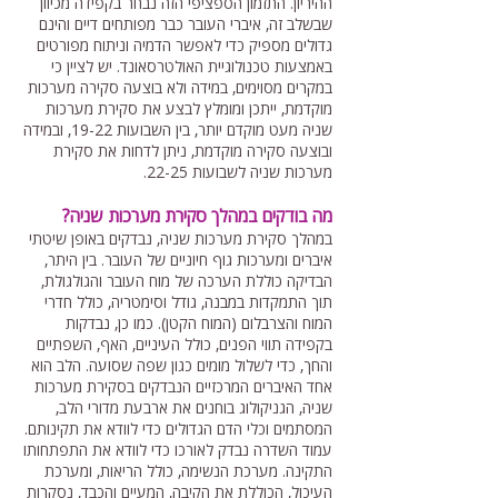
ההיריון. התזמון הספציפי הזה נבחר בקפידה מכיוון
שבשלב זה, איברי העובר כבר מפותחים דיים והינם
גדולים מספיק כדי לאפשר הדמיה וניתוח מפורטים
באמצעות טכנולוגיית האולטרסאונד. יש לציין כי
במקרים מסוימים, במידה ולא בוצעה סקירה מערכות
מוקדמת, ייתכן ומומלץ לבצע את סקירת מערכות
שניה מעט מוקדם יותר, בין השבועות 19-22, ובמידה
ובוצעה סקירה מוקדמת, ניתן לדחות את סקירת
מערכות שניה לשבועות 22-25.
מה בודקים במהלך סקירת מערכות שניה?
במהלך סקירת מערכות שניה, נבדקים באופן שיטתי
איברים ומערכות גוף חיוניים של העובר. בין היתר,
הבדיקה כוללת הערכה של מוח העובר והגולגולת,
תוך התמקדות במבנה, גודל וסימטריה, כולל חדרי
המוח והצרבלום (המוח הקטן). כמו כן, נבדקות
בקפידה תווי הפנים, כולל העיניים, האף, השפתיים
והחך, כדי לשלול מומים כגון שפה שסועה. הלב הוא
אחד האיברים המרכזיים הנבדקים בסקירת מערכות
שניה, הגניקולוג בוחנים את ארבעת מדורי הלב,
המסתמים וכלי הדם הגדולים כדי לוודא את תקינותם.
עמוד השדרה נבדק לאורכו כדי לוודא את התפתחותו
התקינה. מערכת הנשימה, כולל הריאות, ומערכת
העיכול, הכוללת את הקיבה, המעיים והכבד, נסקרות