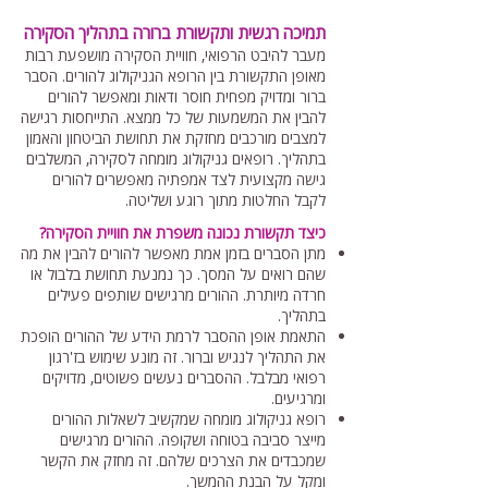
תמיכה רגשית ותקשורת ברורה בתהליך הסקירה
מעבר להיבט הרפואי, חוויית הסקירה מושפעת רבות
מאופן התקשורת בין הרופא הגניקולוג להורים. הסבר
ברור ומדויק מפחית חוסר ודאות ומאפשר להורים
להבין את המשמעות של כל ממצא. התייחסות רגישה
למצבים מורכבים מחזקת את תחושת הביטחון והאמון
בתהליך. רופאים גניקולוג מומחה לסקירה, המשלבים
גישה מקצועית לצד אמפתיה מאפשרים להורים
לקבל החלטות מתוך רוגע ושליטה.
כיצד תקשורת נכונה משפרת את חוויית הסקירה?
מתן הסברים בזמן אמת מאפשר להורים להבין את מה
שהם רואים על המסך. כך נמנעת תחושת בלבול או
חרדה מיותרת. ההורים מרגישים שותפים פעילים
בתהליך.
התאמת אופן ההסבר לרמת הידע של ההורים הופכת
את התהליך לנגיש וברור. זה מונע שימוש בז'רגון
רפואי מבלבל. ההסברים נעשים פשוטים, מדויקים
ומרגיעים.
רופא גניקולוג מומחה שמקשיב לשאלות ההורים
מייצר סביבה בטוחה ושקופה. ההורים מרגישים
שמכבדים את הצרכים שלהם. זה מחזק את הקשר
ומקל על הבנת ההמשך.