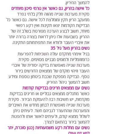
להמשך ההיריון.
כל אישה בהריון, גם כאשר אין גורמי סיכון מיוחדים
סקירת מערכות שנייה מהווה חלק בלתי נפרד
ממעקב הריון תקין ומומלצת לכל אישה. גם כאשר כל
הבדיקות הקודמות יצאו תקינות ואין רקע רפואי
מיוחד, חשוב לבצע הערכה מפורטת בשלב זה של
ההריון. בשבועות אלו ניתן לראות בצורה ברורה יותר
את איברי העובר ולוודא את התפתחותם התקינה.
נשים בהריון מעל גיל 35
בגיל אימהי מתקדם עולה השכיחות להפרעות
כרומוזומליות ולמומים מבניים מסוימים. סקירת
מערכות שנייה מאפשרת בדיקה יסודית של איברי
העובר וזיהוי מוקדם של ממצאים הדורשים בירור
נוסף. הבדיקה מספקת שכבת ביטחון נוספת ומידע
חשוב להמשך ניהול ההיריון.
נשים עם ממצאים חריגים בבדיקות קודמות
כאשר מתגלים ממצאים גבוליים או חריגים בבדיקות
מוקדמות, יש חשיבות רבה להעמקת הבירור. סקירת
מערכות שנייה מאפשרת לבחון מחדש את האיברים
והמערכות שהתעורר לגביהם חשד. לעיתים ניתן
לשלול ממצא קודם, ולעיתים לאשר אותו ולהפנות
להמשך בירור בהתאם לצורך.
נשים עם מחלות רקע משמעותיות (כגון סוכרת, יתר
לחץ דם ועוד)