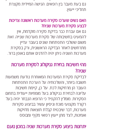
גם בעת מעבר בין רופאים. הגישה המיידית מקצרת
תהליכי ייעוץ.
האם נשים שערכו סקירה מערכות ראשונה צריכות
לבצע סקירת מערכות שניה?
גם אם עברת כבר בדיקת סקירה מוקדמת, אין
להמעיט בחשיבותה של סקירת מערכות שנייה. זאת
משום ששלבי התפתחות שונים בעובר עדיין
מתרחשים לאחר הבדיקה הראשונית, ורק בסקירת
מערכות השניה ניתן יהיה להדגים אותם באופן ברור.
מהי חשיבות בחירת גניקולוג לסקירת מערכות
שניה?
לבדיקת סקירת המערכות המאוחרת נודעת משמעות
חשובה ביותר, והשלכותיה על הערכת התפתחות
העובר הן מרחיקות לכת. על כן, קיימת חשיבות
עליונה לבחירת גניקולוג בעל מומחיות ייעודית בתחום
הסקירות. מומלץ להקפיד כי הרופא הנבחר יהיה בעל
רקורד מקצועי מוכח וניסיון עשיר בביצוע סקירות
מערכות, דבר שיבטיח קבלת תוצאות מדויקות
ואמינות, לצד מתן ייעוץ רפואי מקיף ומבוסס
יתרונות ביצוע סקירת מערכות שניה במכון נועם