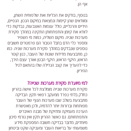
אף הן.
בנוסף, בודקים את הכליות ואת שלפוחית השתן,
ומוודאים שהן קיימות ונמצאות במיקום הנכון. הגפיים,
הידיים והרגליים, כולל עצמות האצבעות, נבדקות כדי
לוודא את קיומן והתפתחותן התקינה במהלך סקירת
מערכות שניה. מיקום השליה, כמות מי השפיר
ומספר כלי הדם בחבל הטבור הם פרמטרים חשובים
נוספים שנבדקים במהלך סקירת מערכות שניה. כמו
כן, מתבצעות מדידות שונות של העובר, כגון קוטר
הראש, היקף הראש, היקף הבטן ואורך עצם הירך,
כדי להעריך את קצב הגדילה שלו בהתאם לגיל
ההיריון.
למי מיועדת סקירת מערכות שנייה?
סקירת מערכות שנייה מומלצת לכל אישה בהריון
כחלק בלתי נפרד ממעקב רפואי תקין. הבדיקה
מתבצעת בשלב שבו מערכות הגוף של העובר
מפותחות וברורות יותר להדמיה, ולכן מאפשרת
הערכה מעמיקה ומדויקת של מבנה האיברים
והתפתחותם. גם כאשר ההריון תקין ואין גורמי סיכון
מיוחדים, מדובר בבדיקה חשובה המספקת מידע
משמעותי על בריאות העובר ומעניקה שקט וביטחון