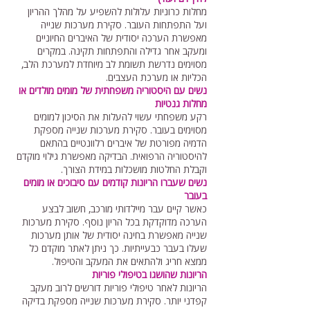
מחלות כרוניות עלולות להשפיע על מהלך ההריון
ועל התפתחות העובר. סקירת מערכות שנייה
מאפשרת הערכה יסודית של האיברים החיוניים
ומעקב אחר גדילה והתפתחות תקינה. במקרים
מסוימים נדרשת תשומת לב מיוחדת למערכת הלב,
הכליות או מערכת העצבים.
נשים עם היסטוריה משפחתית של מומים מולדים או
מחלות גנטיות
רקע משפחתי עשוי להעלות את הסיכון למומים
מסוימים בעובר. סקירת מערכות שנייה מספקת
הדמיה מפורטת של איברים רלוונטיים בהתאם
להיסטוריה הרפואית. הבדיקה מאפשרת גילוי מוקדם
וקבלת החלטות מושכלות במידת הצורך.
נשים שעברו הריונות קודמים עם סיבוכים או מומים
בעובר
כאשר קיים עבר מיילדותי מורכב, חשוב לבצע
הערכה מדוקדקת בכל הריון נוסף. סקירת מערכות
שנייה מאפשרת בחינה יסודית של אותן מערכות
שעלו בעבר כבעייתיות. כך ניתן לאתר מוקדם כל
ממצא חריג ולהתאים את המעקב והטיפול.
הריונות שהושגו בטיפולי פוריות
הריונות לאחר טיפולי פוריות דורשים לרוב מעקב
קפדני יותר. סקירת מערכות שנייה מספקת בדיקה