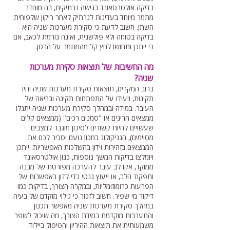
בדיקה אולטרסאונד בגישה נרתיקית, בה מוחדר
מתמר מיוחד בעדינות לנרתיק לאחר ריקון שלפוחית
השתן. חשוב לדעת כי סקירת מערכות שניה היא
בדיקה בטוחה ולא פולשנית, ואינה גורמת לכאב, אם
כי ייתכן ותחושו לחץ קל מהמתמר על הבטן.
מה החשיבות של תוצאות סקירת מערכות
שניה?
ברוב המקרים, תוצאות סקירת מערכות שניה יהיו
תקינות, ויעידו על התפתחות תקינה ובריאה של
העובר. במידה ובמהלך סקירת מערכות שניה יתגלו
ממצאים חריגים או "סמנים רכים" (ממצאים קלים
שעשויים להיות קשורים לסיכון מוגבר למצבים
מסוימים), הגניקולוג במכון נועם יסביר לכם את
הממצאים בזהירות וידון בהשלכות האפשריות. ייתכן
ויומלצו בדיקות המשך נוספות, כגון אולטרסאונד
ממוקד, אקו לב עובר להערכה מפורטת של מבנה
ותפקוד הלב, או ייעוץ גנטי כדי לדון באפשרות של
הפרעות כרומוזומליות, ובמקרה הצורך, בדיקות כמו
דיקור מי שפיר. חשוב לזכור כי גילוי מוקדם של בעיה
במהלך סקירת מערכות שניה מאפשר תכנון
והתערבות מוקדמת במידת הצורך, מה שיכול לשפר
משמעותית את תוצאות ההיריון והטיפול ביילוד.