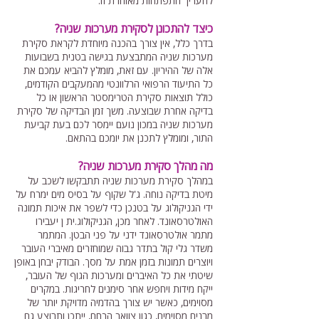
להעריך התפתחות מאוחרת זו.
כיצד להתכונן לסקירת מערכות שניה?
בדרך כלל, אין צורך בהכנה מיוחדת לקראת סקירת
מערכות שניה המתבצעת בגישה בטנית בשבועות
אלה של ההיריון. עם זאת, מומלץ להביא עמכם את
כל התיעוד הרפואי הרלוונטי מהמעקבים הקודמים,
כולל תוצאות סקירת הטרימסטר הראשון או כל
בדיקה אחרת שבוצעה. משך זמן הבדיקה של סקירת
מערכות שניה במכון נועם יימסר לכם בעת קביעת
התור, ומומלץ לתכנן את יומכם בהתאם.
מה מהלך סקירת מערכות שניה?
במהלך סקירת מערכות שניה תתבקשו לשכב על
מיטת בדיקה נוחה. ג'ל שקוף על בסיס מים ימרח על
ידי הגניקולוג על בטנכן כדי לשפר את איכות תמונה
האולטרסאונד. לאחר מכן, הגניקולוג.ית ן יעבירו
מתמר אולטרסאונד ידני על פני הבטן. המתמר
משדר גלי קול בתדר גבוה שמוחזרים מאיברי העובר
ויוצרים תמונות בזמן אמת על מסך. הבודק יבחן באופן
שיטתי את כל האיברים ומערכות הגוף של העובר,
ייקח מידות ויחפש אחר סימנים לחריגות. במקרים
מסוימים, כאשר יש צורך בהדמיה מדויקת יותר של
מבנים מסוימים, כגון צוואר הרחם, ייתכן ותבוצע גם