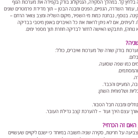
 בלחץ קל. במהלך הסקירה, הגניקולוג בודק בקפידה את מערכות הגוף
, עמוד השדרה, הגפיים, הפנים ומבנה הבטן – תוך מדידת פרמטרים שונים
ה. בנוסף, נבחנת כמות מי השפיר, מיקום השליה ומצב צוואר הרחם –
. לעיתים, אם לא ניתן לראות את כל האיברים באופן מיטבי בבדיקה
נוחה), תתבקש האישה לחזור לבדיקה חוזרת תוך מספר ימים.
ניה?
רכות בודק שורה של מערכות ואיברים, כולל:
לום.
מים כמו שפה שסועה.
והמסתמים.
ה.
בה, המעיים והכבד.
ליות ושלפוחית השתן.
וזלים ומבנה חבל הטבור.
אורך עצם הירך ועוד – להערכת קצב גדילת העובר.
האם זה הכרחי?
ביעה על חריגות, סקירה שניה חשובה במיוחד כי ישנם ליקויים שעשויים