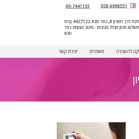
058-6996551
09-7441155
הזמנת
הצומת 8 פינת דרך השרון 8, כפר סבא 4427122 (בית
תורים
תשלום חניון מגדל מניבים - מיטב הצומת כפר
סבא
יקה להשכרה
מאמרים
יצירת קשר
ן
שירותי המכון