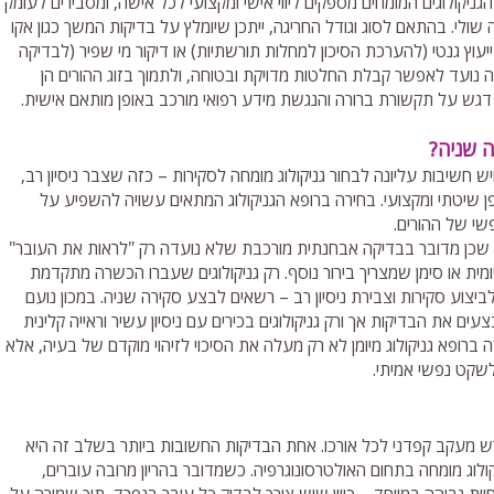
ניקולוגים המומחים מספקים ליווי אישי ומקצועי לכל אישה, ומסבירים לעומק
י. בהתאם לסוג וגודל החריגה, ייתכן שיומלץ על בדיקות המשך כגון אקו
יעוץ גנטי (להערכת הסיכון למחלות תורשתיות) או דיקור מי שפיר (לבדיקה
 נועד לאפשר קבלת החלטות מדויקת ובטוחה, ולתמוך בזוג ההורים הן
דגש על תקשורת ברורה והנגשת מידע רפואי מורכב באופן מותאם אישית.
ה שניה?
חשיבות עליונה לבחור גניקולוג מומחה לסקירות – כזה שצבר ניסיון רב,
 שיטתי ומקצועי. בחירה ברופא הגניקולוג המתאים עשויה להשפיע על
שי של ההורים.
 שכן מדובר בבדיקה אבחנתית מורכבת שלא נועדה רק "לראות את העובר"
מית או סימן שמצריך בירור נוסף. רק גניקולוגים שעברו הכשרה מתקדמת
לביצוע סקירות וצבירת ניסיון רב – רשאים לבצע סקירה שניה. במכון נועם
ם את הבדיקות אך ורק גניקולוגים בכירים עם ניסיון עשיר וראייה קלינית
 ברופא גניקולוג מיומן לא רק מעלה את הסיכוי לזיהוי מוקדם של בעיה, אלא
שקט נפשי אמיתי.
ודורש מעקב קפדני לכל אורכו. אחת הבדיקות החשובות ביותר בשלב זה היא
לוג מומחה בתחום האולטרסונוגרפיה. כשמדובר בהריון מרובה עוברים,