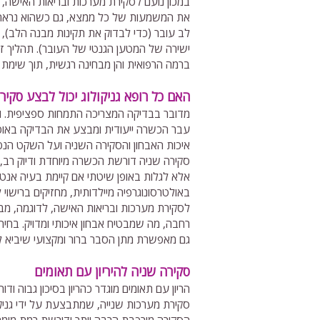
במכון נועם לסקירת מערכות ובריאות האישה, הג
את המשמעות של כל ממצא, גם כשהוא נראה שול
לב עובר (כדי לבדוק את תקינות מבנה הלב), י
ישירה של המטען הגנטי של העובר). תהליך זה
ברמה הרפואית והן מבחינה רגשית, תוך שימת 
האם כל רופא גניקולוג יכול לבצע סקיר
מדובר בבדיקה המצריכה התמחות ספציפית. ויש 
עבר הכשרה ייעודית ומבצע את הבדיקה באופן
איכות האבחון והסקירה השניה ועל השקט הנפ
סקירה שניה דורשת הכשרה מיוחדת ודיוק רב,
אלא לגלות באופן שיטתי אם קיימת בעיה אנטו
באולטרסונוגרפיה מיילדותית, מחזיקים ברישוי 
לסקירת מערכות ובריאות האישה, לדוגמה, מבצעי
רחבה, מה שמבטיח אבחון איכותי ומדויק. בחירה
גם מאפשרת מתן הסבר ברור ומקצועי שיביא ל
סקירה שניה להיריון עם תאומים
הריון עם תאומים מוגדר כהריון בסיכון גבוה 
סקירת מערכות שנייה, שמתבצעת על ידי גניקו