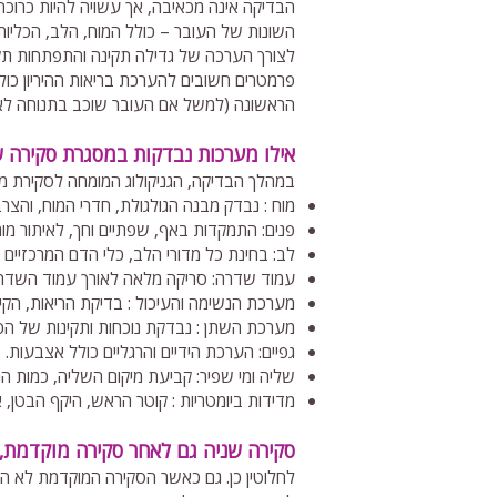
הבדיקה אינה מכאיבה, אך עשויה להיות כרוכה
השונות של העובר – כולל המוח, הלב, הכליות
לצורך הערכה של גדילה תקינה והתפתחות תקינ
פרמטרים חשובים להערכת בריאות ההיריון כולו
הראשונה (למשל אם העובר שוכב בתנוחה לא 
אילו מערכות נבדקות במסגרת סקירה ש
במהלך הבדיקה, הגניקולוג המומחה לסקירת מע
מוח : נבדק מבנה הגולגולת, חדרי המוח, והצרב
פנים: התמקדות באף, שפתיים וחך, לאיתור מו
לב: בחינת כל מדורי הלב, כלי הדם המרכזיים 
עמוד שדרה: סריקה מלאה לאורך עמוד השדר
מערכת הנשימה והעיכול : בדיקת הריאות, הקי
מערכת השתן : נבדקת נוכחות ותקינות של הכ
גפיים: הערכת הידיים והרגליים כולל אצבעות.
שליה ומי שפיר: קביעת מיקום השליה, כמות הנ
מדידות ביומטריות : קוטר הראש, היקף הבטן, 
סקירה שניה גם לאחר סקירה מוקדמת, 
לחלוטין כן. גם כאשר הסקירה המוקדמת לא הצ