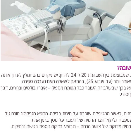
שובה?
סקירה שניה היא בדיקת אולטרסאונד מפורטת שמבוצעת בין השבועות 20 ל־24 להריון. יש מקרים בהם יומלץ לערוך אותה
מעט מוקדם יותר (שבועות 19–22) או מעט מאוחר יותר (עד שבוע 25), בהתאם לשאלה האם נערכה סקירה
א בכך שבשלב זה העובר כבר מפותח מספיק – איבריו בולטים וברורים, דבר
סודי.
ת, כאשר המטופלת שוכבת על מיטת בדיקה. הרופא הגניקולוג מורח ג'ל
עביר גלי קול ויוצר הדמיה של העובר על מסך בזמן אמת.
דמיה מדויקת של צוואר הרחם – תבוצע בדיקה נוספת בגישה נרתיקית.