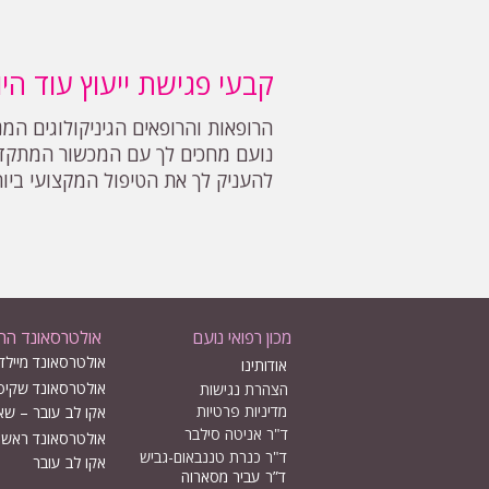
קבעי פגישת ייעוץ עוד היו
הרופאות והרופאים הגיניקולוגים המנ
נועם מחכים לך עם המכשור המתקד
להעניק לך את הטיפול המקצועי ביות
מכון רפואי נועם
אולטרסאונד הריו
אולטרסאונד מיילדו
אודותינו
אולטרסאונד שקיפ
הצהרת נגישות
מדיניות פרטיות
אקו לב עובר – שא
ד"ר אניטה סילבר
אולטרסאונד ראשון 
ד"ר כנרת טננבאום-גביש
אקו לב עובר
ד”ר עביר מסארוה