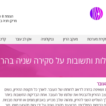
מריק) חניה ב
קירת מערכות
מעקב הריון
גניקולוגיה
אקו לב עובר
קלינ
ות ותשובות על סקירה שניה בהריו
עובר
ת ושאיפה ברורה לדאוג לרווחתו של העובר. לאורך כל תקופת ההיריון, נשים
ב ההיריון ולהבטיח את שלומו של העובר. אחת הבדיקות החשובות ביותר
השליש השני להיריון, ומהווה שלב מכריע באבחון מומים או חריגות מבניות.
דימות המיילדותי, מבוצעת סקירה שניה על ידי צוות מקצועי מיומן, תוך