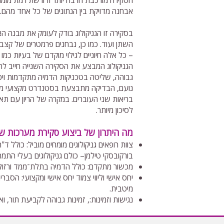
הסקירה מורכבת הרבה יותר ודורשת רמת מומחי
אבחנה מדויקת בין הנתונים של כל אחד מהם.
בסקירה זו הגניקולוג בודק לעומק את מבנה ה
השתן ועוד. כמו כן, נבחנים פרמטרים של קצב 
– כל אלה חיוניים לגילוי מוקדם של בעיות כמו עי
הגניקולוג המבצע את הסקירה השנייה חייב להיו
גבוהה, שליטה בטכניקות הדמיה מתקדמות ויכול
נועם, הבדיקה מתבצעת בסטנדרט מקצועי מחמ
בריאות שני העוברים. במקרה של הריון עם תאו
לסיכון מיותר.
מה היתרון של ביצוע סקירת מערכות שנ
צוות רופאים גניקולוגים מומחים מוביל: כולל ד
בורקובסקי טילמן– כולם גניקולוגים בעלי התמח
מכשור מתקדם: כולל הדמיה בתלת־ממד ורזולוצ
יחס אישי וליווי צמוד יחס אישי ומקצועי: הסב
מיטבית.
נגישות וזמינות:, זמינות גבוהה לקביעת תור, 