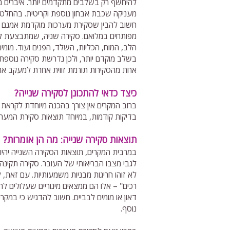
להיחשף רק בשלבים מתקדמים יותר. איברים מ
מעניקה שכבת אבחון נוספת וקריטית. בהחלט כ
חשוב להבין שסקירת מערכות מוקדמת אמנם מ
הלב, המוח, הכליות, השלד, הפנים ועוד. מומי
בשלב מוקדם יותר, ולכן נדרשת סקירה נוספת 
אחת מהסקירות תורמת זווית אחרת למעקב אח
כיצד כדאי להתכונן לסקירה שנייה?
ברוב המקרים אין צורך בהכנה מיוחדת לקראת 
בדיקות קודמות, במיוחד תוצאות סקירת המערכ
תוצאות סקירה שנייה: מה הן אומרות?
במרבית המקרים, תוצאות הסקירה השנייה יהי
לגבי מצבו הבריאותי של העובר. סקירה תקינה מ
לא זוהו חריגות מבניות משמעותיות. עם זאת, 
רכים" – אלו הם ממצאים מינוריים שעלולים לה
דאון או מומים לבביים. חשוב להדגיש כי במקר
נוסף.