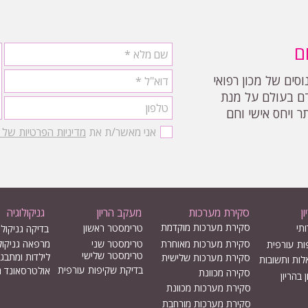
ם
וסים של מכון רפואי
ם בעולם על מנת
ר ויחס אישי וחם
אני מאשר/ת את
מדיניות הפרטיות של
ן
סקירת מערכות
מעקב הריון
גניקולוגיה
סקירת מערכות מוקדמת
תי
טרימסטר ראשון
בדיקה גניקולו
סקירת מערכות מאוחרת
טרימסטר שני
מרפאה גניקול
ות עורפית
טרימסטר שלישי
לילדות ומתבג
סקירת מערכות שלישית
לות ותשובות
בדיקת שקיפות עורפית
אולטרסאונד גנ
סקירה מכוונת
בהריון
סקירת מערכות מכוונת
סקירת מערכות מורחבת