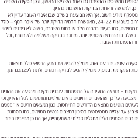
סוימים ממשיכים להתפתח גם לאחר השליש הראשון, ולכן הסקירה השנייה
ן, ולמעשה זו אחת הבדיקות החשובות בהריון.
ספקת מידע חשוב, אך היא מבוצעת בשלב שבו איברי העובר עדיין לא
מפותחים במלואם. סקירה שניה, שמתבצעת לרוב בשבועות 22–24, מאפשרת הדמיה מדויקת יותר של איברי הגוף – כולל
ם מסוימים, כמו בעיות במבנה הלב או בחוט השדרה, פשוט לא ניתנים לזיהוי
בשלב בו ההדמיה איכותית יותר. מדובר בבדיקה משלימה ולא חוזרת, וכל
ר התפתחות העובר.
סקירה שניה. יחד עם זאת, מומלץ להביא את התיק הרפואי כולל תוצאות
ות המוקדמת. בנוסף, מומלץ להגיע לבדיקה רגועים, ולתת לעצמכם זמן.
ו תקינות – תוצאה המעידה על התפתחות עוברית תקינה ומרגיעה את ההורים
צביעה על כך שהאיברים החיוניים נראים שלמים ומותאמים לגיל ההיריון, וכי
לעיתים מופיעים ממצאים הדורשים התייחסות, כגון ממצאים חריגים או "סמנים
צביע על עלייה סטטיסטית בסיכון למצבים גנטיים מסוימים, כמו תסמונת
ים רבים הסמנים הללו מתגלים כבלתי משמעותיים, אך הם כן מחייבים בירור