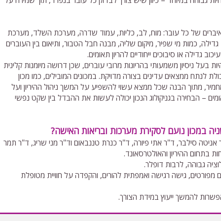
ות גבוהה במיוחד – כיוון שיש צורך לבדוק כל עובר בנפרד, תוך שמירה על
איברים של כל עובר: מוח, לב, כליות, עמוד שדרה, מערכת השלד, מערכת
גדילה, כמות מי שפיר, מיקום שליה, מבנה חבל הטבור, ותיאום בין העוברים
כוב גדילה או סיבוכים ייחודיים להריון תאומים.
ת בעל ניסיון משמעותי בהריונות מרובי עוברים, שכן דרושה מיומנות קלינית
ת לנתח ממצאים עדינים בצורה מדויקת. במכונים המובילים, כמו מכון
יר, מתוך הבנה שכל ממצא עשוי להשפיע על המשך ניהול ההיריון ועל
מים – הבחירה בגניקולוג הנכון יכולה לעשות את ההבדל בין שקט נפשי
יה במכון נועם לסקירת מערכות ובריאות האישה?
"ר אניטה סילבר, ד"ר אתי פיורה, ד"ר כנרת טננבאום וד"ר מני שריג, ד"ר תמר
ות בתחום ההיריון והאולטרסאונד.
יה גבוהה, לרבות דופלר.
רים מפורטים, גישה רגישה ואמפתית להורים, והקפדה על חוויית מטופלת
ואפשרות להמשך ייעוץ במידת הצורך.